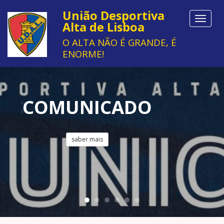
União Desportiva
Toggle
Alta de Lisboa
navigat
O ALTA NÃO É GRANDE, É
ENORME!
ENTIDADE
FORMADORA 3
ESTRELAS
saber mais